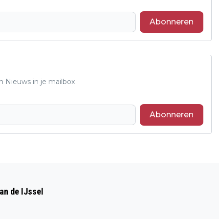
Abonneren
n Nieuws in je mailbox
Abonneren
Volgend artikel
OPENINGSCONCERT MUZIEKFESTIVAL
an de IJssel
ZOOM! TREKT VOLLE GROTE KERK IN
VELP