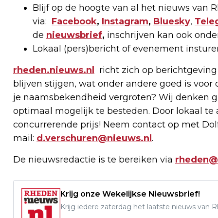
Blijf op de hoogte van al het nieuws van
via:
Facebook
,
Instagram
,
Bluesky
,
Tele
de
nieuwsbrief
,
inschrijven kan ook onde
Lokaal (pers)bericht of evenement instur
rheden.nieuws.nl
richt zich op berichtgeving
blijven stijgen, wat onder andere goed is voor 
je naamsbekendheid vergroten? Wij denken g
optimaal mogelijk te besteden. Door lokaal t
concurrerende prijs! Neem contact op met Dolf
mail:
d.verschuren@nieuws.nl
.
De nieuwsredactie is te bereiken via
rheden@
Krijg onze Wekelijkse Nieuwsbrief!
Krijg iedere zaterdag het laatste nieuws van 