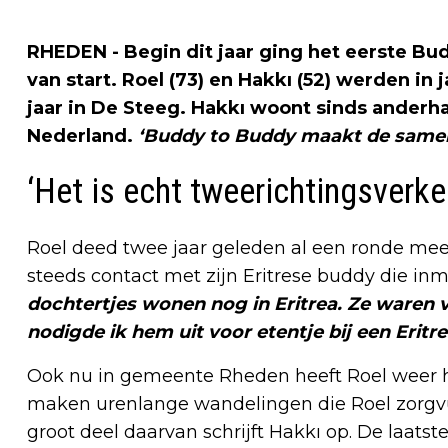
RHEDEN - Begin dit jaar ging het eerste B
van start. Roel (73) en Hakkı (52) werden in
jaar in De Steeg. Hakkı woont sinds anderha
Nederland.
‘Buddy to Buddy maakt de samen
‘Het is echt tweerichtingsverke
Roel deed twee jaar geleden al een ronde mee
steeds contact met zijn Eritrese buddy die inm
dochtertjes wonen nog in Eritrea. Ze waren vo
nodigde ik hem uit voor etentje bij een Eritr
Ook nu in gemeente Rheden heeft Roel weer h
maken urenlange wandelingen die Roel zorgvul
groot deel daarvan schrijft Hakkı op. De laats