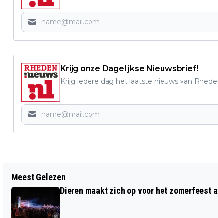
Krijg onze Dagelijkse Nieuwsbrief!
Krijg iedere dag het laatste nieuws van Rhede
Vorig artikel
Meest Gelezen
WEEK VAN DE JONGE MANTELZORGER
Dieren maakt zich op voor het zomerfeest a
2026, VAN ERKENNING NAAR ACTIE!