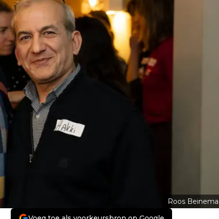
Roos Beinema
Voeg toe als voorkeursbron op Google