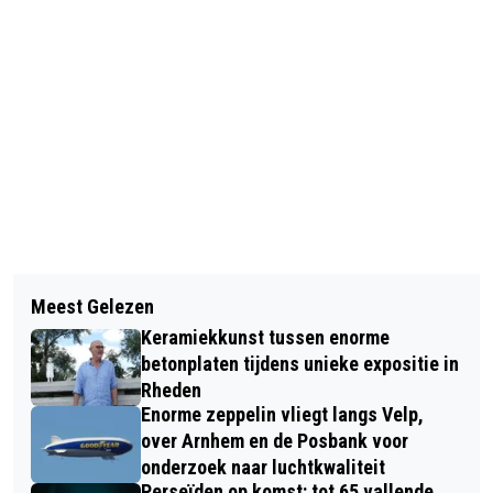
Vorig artikel
Volgend artikel
VRIJDAG 21 OKTOBER VALT DE
Meest Gelezen
ISSELTALER MUSIKANTEN OP ZOEK
NIEUWE IK BUURT MEE! -
Keramiekkunst tussen enorme
NAAR EEN TROMPETTIST
WAARDECHEQUE OP DE DEURMAT
betonplaten tijdens unieke expositie in
Rheden
Enorme zeppelin vliegt langs Velp,
over Arnhem en de Posbank voor
onderzoek naar luchtkwaliteit
Perseïden op komst: tot 65 vallende