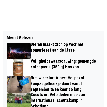
Vorig artikel
Volgend artikel
EXPOSITIE 'BIJ DE DOKTER' MET
Meest Gelezen
POLONAISE MARATHON CV. DE
INEKE VAN MIDDELKOOP
Dieren maakt zich op voor het
HEIKNÜÜTERS: DANS MEE VOOR EEN
zomerfeest aan de IJssel
LACH
Veiligheidswaarschuwing: gemengde
notenpasta (350 g) Horizon
Nieuw besluit Albert Heijn: vol
koopzegelboekje duurt vanaf
september twee keer zo lang
Scouts uit Velp deden mee aan
internationaal scoutskamp in
Schotland