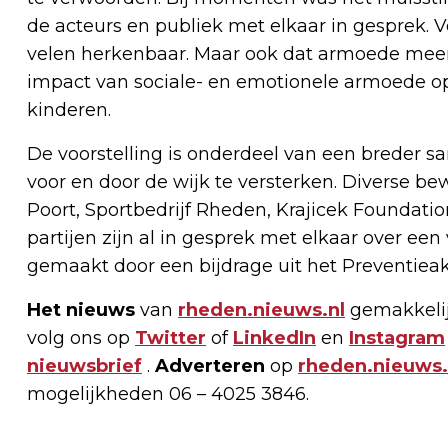
de acteurs en publiek met elkaar in gesprek. 
velen herkenbaar. Maar ook dat armoede meer
impact van sociale- en emotionele armoede op
kinderen.
De voorstelling is onderdeel van een breder
voor en door de wijk te versterken. Diverse be
Poort, Sportbedrijf Rheden, Krajicek Foundati
partijen zijn al in gesprek met elkaar over ee
gemaakt door een bijdrage uit het Preventie
Het nieuws
van
rheden.nieuws.nl
gemakkelij
volg ons op
Twitter
of
LinkedIn
en
Instagram
nieuwsbrief
.
Adverteren
op
rheden.nieuws.
mogelijkheden 06 – 4025 3846.