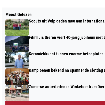
Vorig artikel
Meest Gelezen
DIEREN DOET MEE AAN IMKERIJDAGEN
Scouts uit Velp deden mee aan internation
Filmhuis Dieren viert 40-jarig jubileum met
Keramiekkunst tussen enorme betonplaten t
Kampioenen bekend na spannende slotdag D
Zomerse activiteiten in Winkelcentrum Die