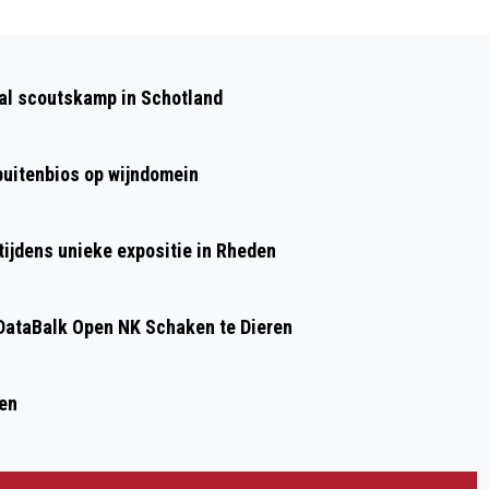
Volgend artikel
START WERKZAAMHEDEN DORPSPARK
aal scoutskamp in Schotland
DE LAAK ZUIDFLANK RHEDEN
 buitenbios op wijndomein
ijdens unieke expositie in Rheden
ataBalk Open NK Schaken te Dieren
ren