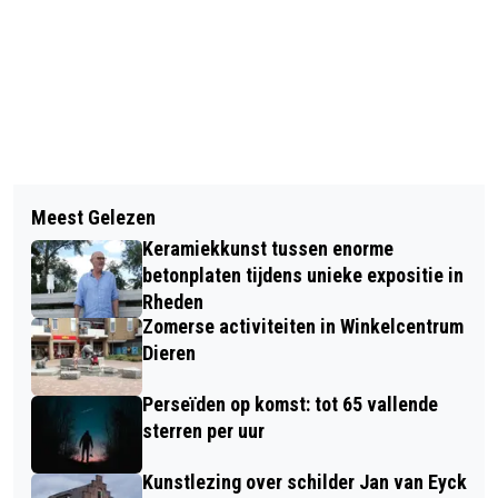
Vorig artikel
Volgend artikel
SOCIAL FRIDAY PUBQUIZ VOOR
Meest Gelezen
BUURTSPEELPLAATS KONINGSLAND
JONGEREN UIT GEMEENTE RHEDEN EN
Keramiekkunst tussen enorme
IN RHEDEN OFFICIEEL GEOPEND
ROZENDAAL
betonplaten tijdens unieke expositie in
Rheden
Zomerse activiteiten in Winkelcentrum
Dieren
Perseïden op komst: tot 65 vallende
sterren per uur
Kunstlezing over schilder Jan van Eyck