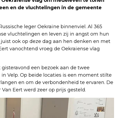
de Oekraïense vlag om medeleven te tonen
een en de vluchtelingen in de gemeente
 Russische leger Oekraïne binnenviel. Al 365
nse vluchtelingen en leven zij in angst om hun
j juist ook op deze dag aan hen denken en met
Eert vanochtend vroeg de Oekraïense vlag
t gisteravond een bezoek aan de twee
n Velp. Op beide locaties is een moment stilte
verlangen en om de verbondenheid te ervaren. De
an Eert werd zeer op prijs gesteld.