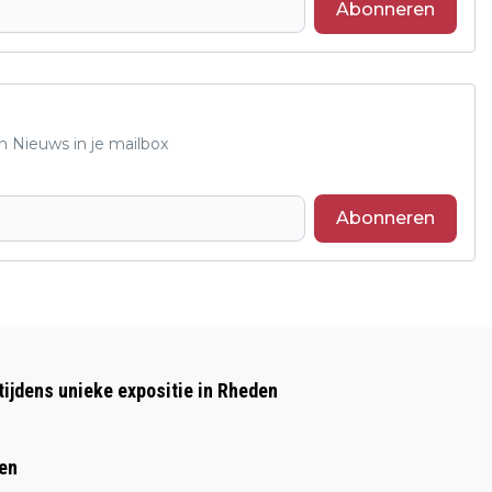
Abonneren
n Nieuws in je mailbox
Abonneren
Volgend artikel
FOTOWEDSTRIJD “EEN BEETJE VERLIEFD
ijdens unieke expositie in Rheden
OP RHEDEN” INZENDEN TOT 1 MAART
ren