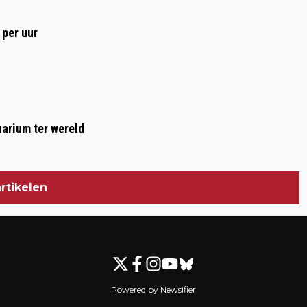
 per uur
arium ter wereld
rtikelen
Powered by Newsifier