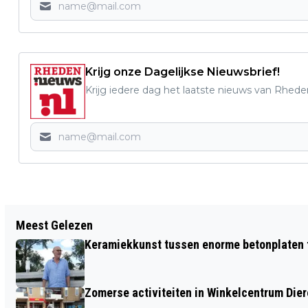
Krijg onze Dagelijkse Nieuwsbrief!
Krijg iedere dag het laatste nieuws van Rhede
Vorig artikel
Meest Gelezen
CURSUS WILDE PLANTEN BIJ KNNV
Keramiekkunst tussen enorme betonplaten t
ARNHEM VANAF 29 MAART 2023
Zomerse activiteiten in Winkelcentrum Die