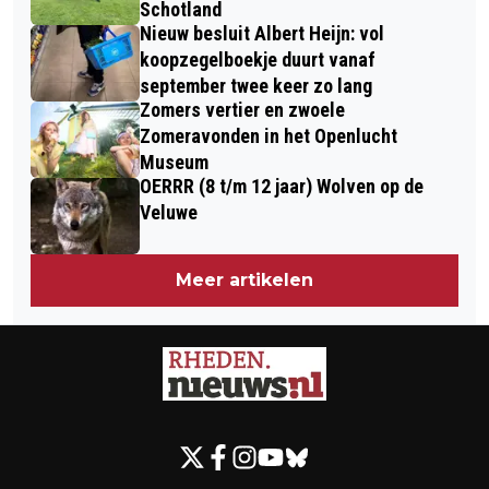
Schotland
Nieuw besluit Albert Heijn: vol
koopzegelboekje duurt vanaf
september twee keer zo lang
Zomers vertier en zwoele
Zomeravonden in het Openlucht
Museum
OERRR (8 t/m 12 jaar) Wolven op de
Veluwe
Meer artikelen