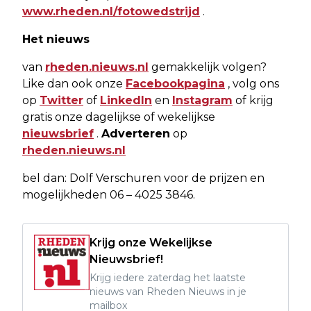
www.rheden.nl/fotowedstrijd
.
Het nieuws
van
rheden.nieuws.nl
gemakkelijk volgen?
Like dan ook onze
Facebookpagina
, volg ons
op
Twitter
of
LinkedIn
en
Instagram
of krijg
gratis onze dagelijkse of wekelijkse
nieuwsbrief
.
Adverteren
op
rheden.nieuws.nl
bel dan: Dolf Verschuren voor de prijzen en
mogelijkheden 06 – 4025 3846.
Krijg onze Wekelijkse
Nieuwsbrief!
Krijg iedere zaterdag het laatste
nieuws van Rheden Nieuws in je
mailbox