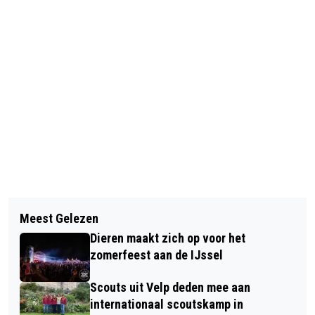
Vorig artikel
Volgend artikel
BURGEMEESTER CAROL VAN EERT
Meest Gelezen
SPECIALE KRANT VOOR
BEZOEKT OEKRAÏENSE
Dieren maakt zich op voor het
BASISSCHOOLKINDEREN GEMEENTE
VLUCHTELINGEN IN VELP
zomerfeest aan de IJssel
RHEDEN: MEANDER IN DE TIJD
Scouts uit Velp deden mee aan
internationaal scoutskamp in