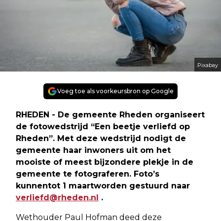
Pixabay
Voeg toe als voorkeursbron op Google
RHEDEN - De gemeente Rheden organiseert
de fotowedstrijd “Een beetje verliefd op
Rheden”. Met deze wedstrijd nodigt de
gemeente haar inwoners uit om het
mooiste of meest bijzondere plekje in de
gemeente te fotograferen. Foto’s
kunnen
tot 1 maart
worden gestuurd naar
verliefd@rheden.nl
.
Wethouder Paul Hofman deed deze