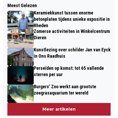
Volgend artikel
WEGGEEFMARKT IN PARKHUIS IN DE
Meest Gelezen
MUZIKALE PROEFTUIN BIJ RHEDENS
STEEG
Keramiekkunst tussen enorme
FANFARE CORPS GROOT SUCCES!
betonplaten tijdens unieke expositie in
Rheden
Zomerse activiteiten in Winkelcentrum
Dieren
Kunstlezing over schilder Jan van Eyck
in Ons Raadhuis
Perseïden op komst: tot 65 vallende
sterren per uur
Burgers' Zoo werkt aan grootste
zeegrasaquarium ter wereld
Meer artikelen