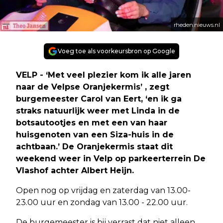
rheden.nieuws.nl
Voeg toe als voorkeursbron op Google
VELP -
‘Met veel plezier kom ik alle jaren
naar de Velpse Oranjekermis’
, zegt
burgemeester Carol van Eert,
‘en ik ga
straks natuurlijk weer met Linda in de
botsautootjes en met een van haar
huisgenoten van een Siza-huis in de
achtbaan.’
De Oranjekermis staat dit
weekend weer in Velp op parkeerterrein De
Vlashof achter Albert Heijn.
Open nog op vrijdag en zaterdag van 13.00-
23.00 uur en zondag van 13.00 - 22.00 uur.
De burgemeester is bij verrast dat niet alleen