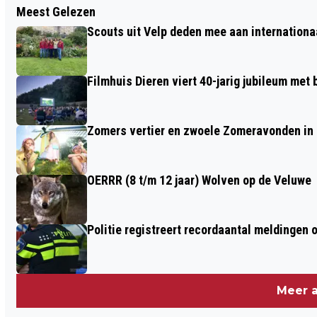
Meest Gelezen
CARNAVALSVERENIGING DE
Scouts uit Velp deden mee aan internation
BLAOSPIEPKES PRESENTEERT NIEUWE
PRAALWAGEN TIJDENS KIEKDAG IN
Filmhuis Dieren viert 40-jarig jubileum met
WESTERVOORT
Zomers vertier en zwoele Zomeravonden in
OERRR (8 t/m 12 jaar) Wolven op de Veluwe
Politie registreert recordaantal meldingen 
Meer a