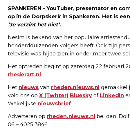
SPANKEREN - YouTuber, presentator en come
op in de Dorpskerk in Spankeren. Het is een
‘Je verzint het niet’
.
Nesim is bekend van het populaire artiesten
honderdduizenden volgers heeft. Ook zijn pers
televisie was hij te zien in onder meer twe
Het optreden begint op zaterdag 22 februari 2
rhederart.nl
.
Het
nieuws
van
rheden.nieuws.nl
gemakkelij
volg ons op
X (Twitter)
Bluesky
of
LinkedIn
e
Wekelijkse
nieuwsbrief
.
Adverteren op
rheden.nieuws.nl
bel dan: Dol
06 – 4025 3846.