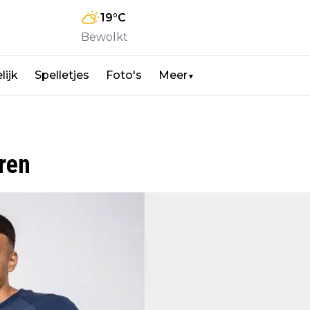
19
°C
Bewolkt
lijk
Spelletjes
Foto's
Meer
▼
ren