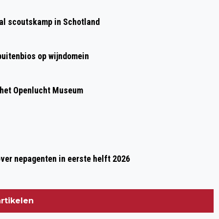
SPECTACULAIR EN GEZELLIG: RHEEJES
aal scoutskamp in Schotland
VERMAECK WEER EEN GROOT SUCCES!
 buitenbios op wijndomein
 het Openlucht Museum
over nepagenten in eerste helft 2026
rtikelen