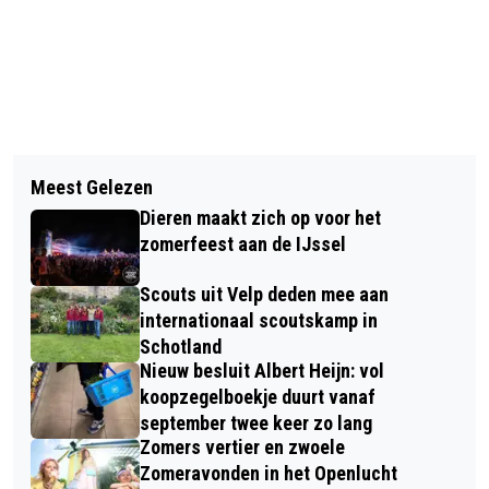
Vorig artikel
Volgend artikel
CDA RHEDEN: "GEEN MCDONALDS IN
Meest Gelezen
KONINKLIJKE ONDERSCHEIDING VOOR
RHEDEN"
Dieren maakt zich op voor het
MARIANNE TIELEMAN-GROEN
zomerfeest aan de IJssel
Scouts uit Velp deden mee aan
internationaal scoutskamp in
Schotland
Nieuw besluit Albert Heijn: vol
koopzegelboekje duurt vanaf
september twee keer zo lang
Zomers vertier en zwoele
Zomeravonden in het Openlucht