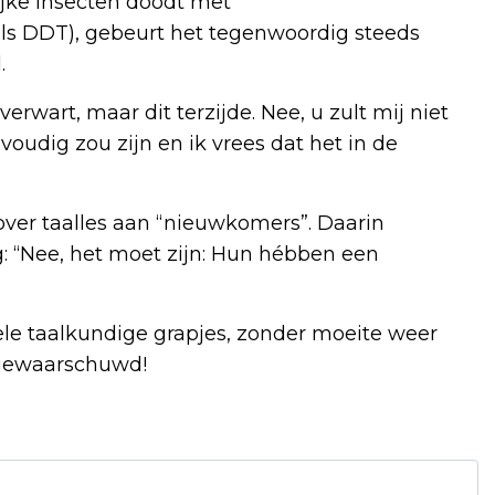
jke insecten doodt met
als DDT), gebeurt het tegenwoordig steeds
.
wart, maar dit terzijde. Nee, u zult mij niet
oudig zou zijn en ik vrees dat het in de
over taalles aan “nieuwkomers”. Daarin
g: “Nee, het moet zijn: Hun hébben een
ele taalkundige grapjes, zonder moeite weer
 gewaarschuwd!