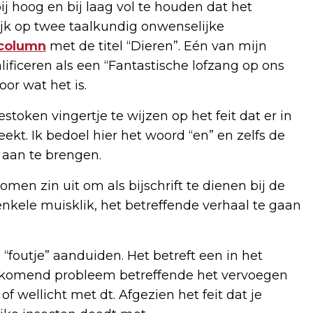
j hoog en bij laag vol te houden dat het
lijk op twee taalkundig onwenselijke
 column
met de titel “Dieren”. Eén van mijn
ificeren als een “Fantastische lofzang op ons
or wat het is.
ken vingertje te wijzen op het feit dat er in
kt. Ik bedoel hier het woord “en” en zelfs de
e aan te brengen.
men zin uit om als bijschrift te dienen bij de
enkele muisklik, het betreffende verhaal te gaan
“foutje” aanduiden. Het betreft een in het
rkomend probleem betreffende het vervoegen
f wellicht met dt. Afgezien het feit dat je