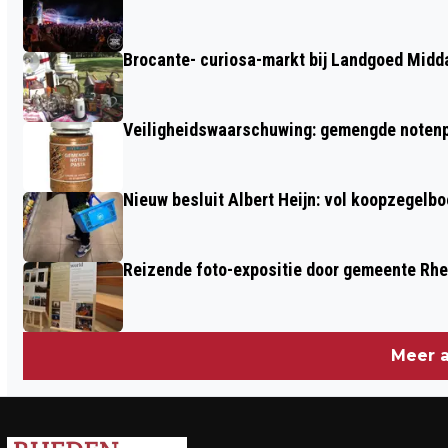
FANFARE CORPS
Brocante- curiosa-markt bij Landgoed Midd
Veiligheidswaarschuwing: gemengde notenp
Nieuw besluit Albert Heijn: vol koopzegelb
Reizende foto-expositie door gemeente Rh
Meer a