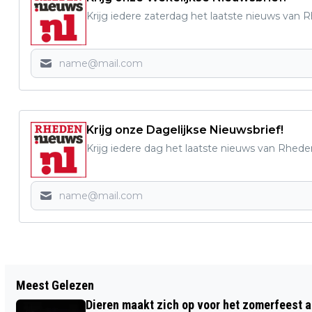
Krijg iedere zaterdag het laatste nieuws van 
Krijg onze Dagelijkse Nieuwsbrief!
Krijg iedere dag het laatste nieuws van Rhede
Vorig artikel
Meest Gelezen
NIEUWE BESTUURSLEDEN BIJ RHEDENS
Dieren maakt zich op voor het zomerfeest a