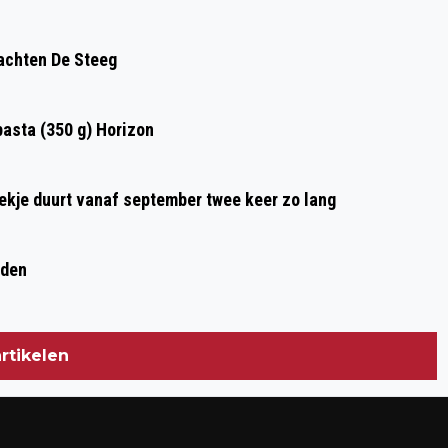
achten De Steeg
asta (350 g) Horizon
oekje duurt vanaf september twee keer zo lang
eden
rtikelen