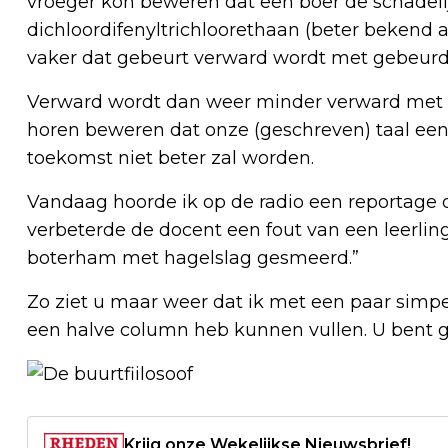
vroeger kon beweren dat een boer de schadeli
dichloordifenyltrichloorethaan (beter bekend 
vaker dat gebeurt verward wordt met gebeurd
Verward wordt dan weer minder verward met ver
horen beweren dat onze (geschreven) taal eenv
toekomst niet beter zal worden.
Vandaag hoorde ik op de radio een reportage 
verbeterde de docent een fout van een leerlin
boterham met hagelslag gesmeerd.”
Zo ziet u maar weer dat ik met een paar simp
een halve column heb kunnen vullen. U bent
Krijg onze Wekelijkse Nieuwsbrief!