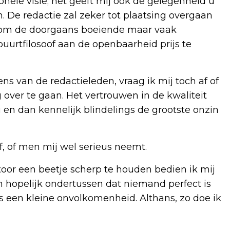
onele visie; het geeft mij ook de gelegenheid u
. De redactie zal zeker tot plaatsing overgaan
is om de doorgaans boeiende maar vaak
uurtfilosoof aan de openbaarheid prijs te
ns van de redactieleden, vraag ik mij toch af of
 over te gaan. Het vertrouwen in de kwaliteit
 en dan kennelijk blindelings de grootste onzin
af, of men mij wel serieus neemt.
or een beetje scherp te houden bedien ik mij
 hopelijk ondertussen dat niemand perfect is
ns een kleine onvolkomenheid. Althans, zo doe ik