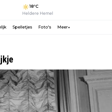
18
°C
Heldere Hemel
lijk
Spelletjes
Foto's
Meer
▼
jkje