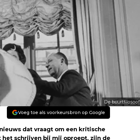
De buurtfilosoof
Voeg toe als voorkeursbron op Google
nieuws dat vraagt om een kritische
et schrijven bij mij oproept, zijn de