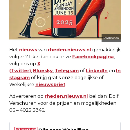
Marlimasa
Het
nieuws
van
rheden.nieuws.nl
gemakkelijk
volgen? Like dan ook onze
Facebookpagina
,
volg ons op
X
(Twitter)
,
Bluesky
,
Telegram
of
LinkedIn
en
In
stagram
of krijg gratis onze dagelijkse of
Wekelijkse
nieuwsbrief
.
Adverteren op
rheden.nieuws.nl
bel dan: Dolf
Verschuren voor de prijzen en mogelijkheden
06 – 4025 3846.