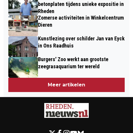
ELLECOM – KUNST, NATUUR EN
betonplaten tijdens unieke expositie in
VERHALEN OP DE LANGSTE DAG
Rheden
Zomerse activiteiten in Winkelcentrum
Dieren
Kunstlezing over schilder Jan van Eyck
in Ons Raadhuis
Burgers' Zoo werkt aan grootste
zeegrasaquarium ter wereld
Meer artikelen