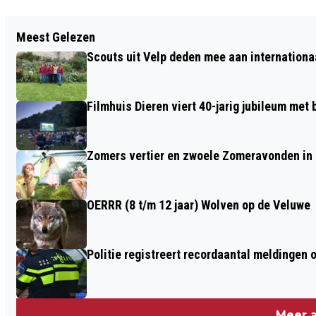
Vorig artikel
Meest Gelezen
REPAIR CAFÉ DIEREN IN DE OASE
Scouts uit Velp deden mee aan internation
Filmhuis Dieren viert 40-jarig jubileum met
Zomers vertier en zwoele Zomeravonden in
OERRR (8 t/m 12 jaar) Wolven op de Veluwe
Politie registreert recordaantal meldingen 
Meer a