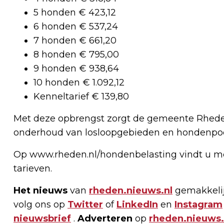
5 honden € 423,12
6 honden € 537,24
7 honden € 661,20
8 honden € 795,00
9 honden € 938,64
10 honden € 1.092,12
Kenneltarief € 139,80
Met deze opbrengst zorgt de gemeente Rhede
onderhoud van losloopgebieden en hondenpo
Op www.rheden.nl/hondenbelasting vindt u me
tarieven.
Het nieuws
van
rheden.nieuws.nl
gemakkelij
volg ons op
Twitter
of
LinkedIn
en
Instagram
nieuwsbrief
.
Adverteren
op
rheden.nieuws.