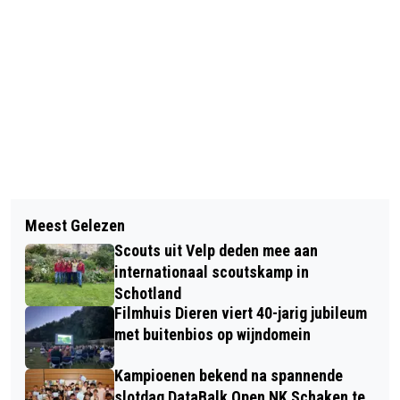
Vorig artikel
Volgend artikel
CAROLINA FESTIVAL DIEREN IN
Meest Gelezen
ECHTPAAR DE WINKEL-TEUNISSEN 65
CAROLINAPARK
Scouts uit Velp deden mee aan
JAAR GETROUWD! GEFELICITEERD!
internationaal scoutskamp in
Schotland
Filmhuis Dieren viert 40-jarig jubileum
met buitenbios op wijndomein
Kampioenen bekend na spannende
slotdag DataBalk Open NK Schaken te