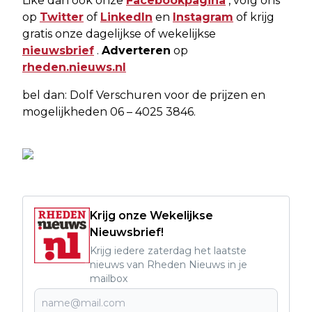
Like dan ook onze
Facebookpagina
, volg ons
op
Twitter
of
LinkedIn
en
Instagram
of krijg
gratis onze dagelijkse of wekelijkse
nieuwsbrief
.
Adverteren
op
rheden.nieuws.nl
bel dan: Dolf Verschuren voor de prijzen en
mogelijkheden 06 – 4025 3846.
Krijg onze Wekelijkse
Nieuwsbrief!
Krijg iedere zaterdag het laatste
nieuws van Rheden Nieuws in je
mailbox