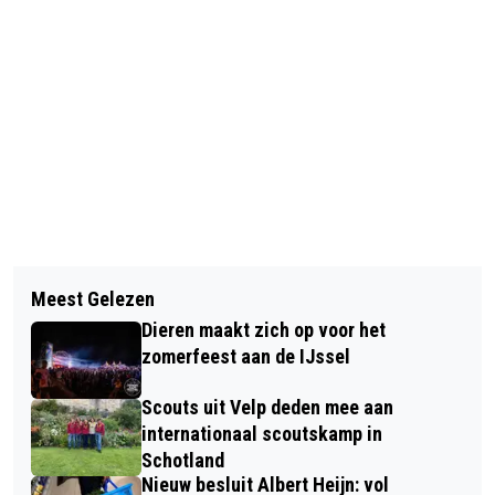
Vorig artikel
Volgend artikel
MASTERPLAN IJSSEL DISTRICT VELP
Meest Gelezen
GEMEENTE RHEDEN ONTVANGT GEEN
AANGEBODEN AAN GEMEENTERAAD
Dieren maakt zich op voor het
€452.000 MAAR €568.778,84 AAN
RHEDEN
zomerfeest aan de IJssel
(RREW) SUBSIDIE
Scouts uit Velp deden mee aan
internationaal scoutskamp in
Schotland
Nieuw besluit Albert Heijn: vol