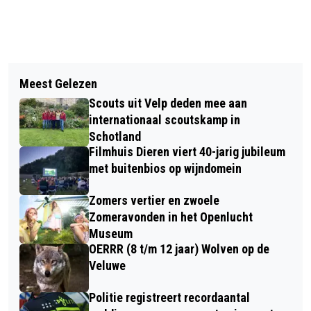
Vorig artikel
Volgend artikel
100-JARIGE MEVROUW THIER-VAN
Meest Gelezen
GEZELLIGE PIETENGYM VAN
ZWIETEN UIT VELP IN HET ZONNETJE
Scouts uit Velp deden mee aan
KORFBALVERENIGING SIOS’61 IN
GEZET
internationaal scoutskamp in
SPORTHAL DE DUMPEL
Schotland
Filmhuis Dieren viert 40-jarig jubileum
met buitenbios op wijndomein
Zomers vertier en zwoele
Zomeravonden in het Openlucht
Museum
OERRR (8 t/m 12 jaar) Wolven op de
Veluwe
Politie registreert recordaantal