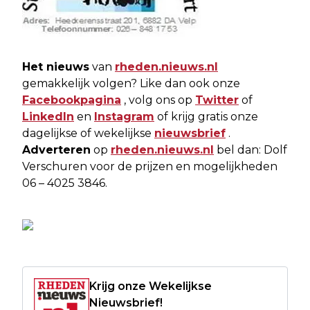
Het nieuws
van
rheden.nieuws.nl
gemakkelijk volgen? Like dan ook onze
Facebookpagina
, volg ons op
Twitter
of
LinkedIn
en
Instagram
of krijg gratis onze
dagelijkse of wekelijkse
nieuwsbrief
.
Adverteren
op
rheden.nieuws.nl
bel dan: Dolf
Verschuren voor de prijzen en mogelijkheden
06 – 4025 3846.
Krijg onze Wekelijkse
Nieuwsbrief!