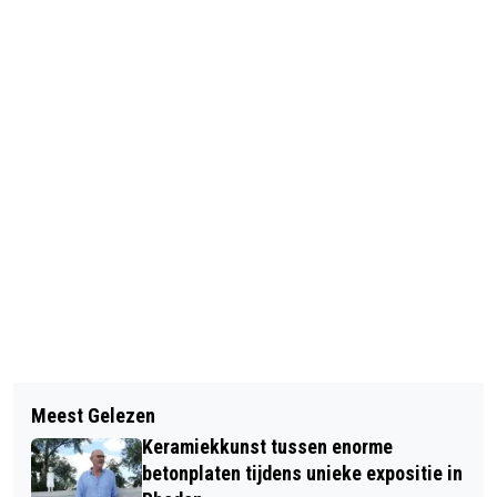
Vorig artikel
Volgend artikel
FOTOTENTOONSTELLING OVER
Meest Gelezen
PIANOCONCERT CHRISTIAN SANDERS
BIODIVERSITEIT VAN BLOEMEN,
Keramiekkunst tussen enorme
& BYRON YUE IN DE OUDE JAN
VASTGELEGD DOOR INWONERS VAN
betonplaten tijdens unieke expositie in