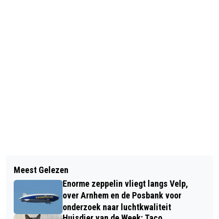
Vorig artikel
Volgend artikel
GEMEENTE GAAT DOOR MET
Meest Gelezen
OPENING 4NOPPES IN DIEREN
SUBSIDIEREGELING VOOR
Enorme zeppelin vliegt langs Velp,
WONINGISOLATIE
over Arnhem en de Posbank voor
onderzoek naar luchtkwaliteit
Huisdier van de Week: Taco