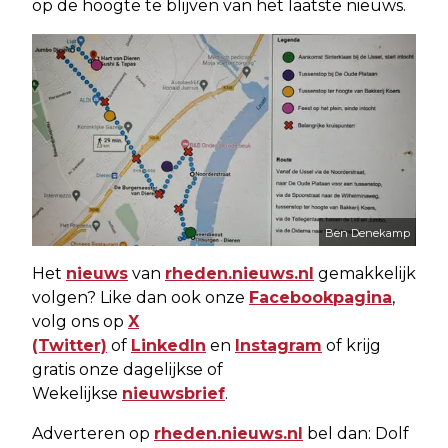
op de hoogte te blijven van het laatste nieuws.
Ben Denekamp
Het
nieuws
van
rheden.nieuws.nl
gemakkelijk
volgen? Like dan ook onze
Facebookpagina
,
volg ons op
X
(Twitter)
of
LinkedIn
en
Instagram
of krijg
gratis onze dagelijkse of
Wekelijkse
nieuwsbrief
.
Adverteren op
rheden.nieuws.nl
bel dan: Dolf