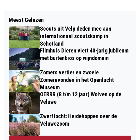
Vorig artikel
Volgend artikel
DECEMBER-WIN-ACTIE IN CENTRUM
Meest Gelezen
RONDJE ZACHTHEID IN DORP RHEDEN
VAN DORP RHEDEN
Scouts uit Velp deden mee aan
OP 29 NOVEMBER
internationaal scoutskamp in
Schotland
Filmhuis Dieren viert 40-jarig jubileum
met buitenbios op wijndomein
Zomers vertier en zwoele
Zomeravonden in het Openlucht
Museum
OERRR (8 t/m 12 jaar) Wolven op de
Veluwe
Zwerftocht: Heidehoppen over de
Veluwezoom