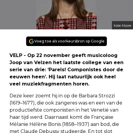
Kate Moore
Voeg toe als voorkeursbron op Google
VELP - Op 22 november geeft musicoloog
Joop van Velzen het laatste college van een
serie van drie: ‘Parels! Componistes door de
eeuwen heen’. Hij laat natuurlijk ook heel
veel muziekfragmenten horen.
Deze keer zoemt hij in op de Barbara Strozzi
(1619–1677), die ook zangeres was en een van de
productiefste componisten in het Venetië van
haar tijd werd. Daarnaast komt de Française
Mélanie Hélène Bonis (1858–1937) aan bod, die
met Claude Debussy studeerde. En tot slot