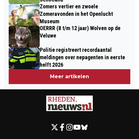
Zomers vertier en zwoele
Zomeravonden in het Openlucht
Museum
OERRR (8 t/m 12 jaar) Wolven op de
Veluwe
Politie registreert recordaantal
meldingen over nepagenten in eerste
helft 2026
Meer artikelen