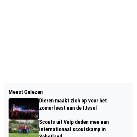
Vorig artikel
Volgend artikel
AVOND OVER HET THEMA GENDER
Meest Gelezen
SCHEURKALENDER 2023: RHEDEN 450
MET NON-BINAIR THEATERMAKER
Dieren maakt zich op voor het
JAAR TE KOOP
CARO ILIAS DE FEIJTER
zomerfeest aan de IJssel
Scouts uit Velp deden mee aan
internationaal scoutskamp in
Schotland