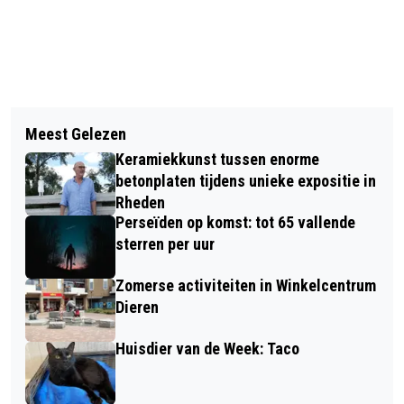
Vorig artikel
Volgend artikel
TRADITIONEEL GLADIOLENFESTIJN IN
Meest Gelezen
ZING VRIJBLIJVEND MEE MET HET
LAAG-SOEREN WEDEROM DRUK
Keramiekkunst tussen enorme
VROUWENKOOR LIEF & LEED IN
BEZOCHT
betonplaten tijdens unieke expositie in
ELLECOM
Rheden
Perseïden op komst: tot 65 vallende
sterren per uur
Zomerse activiteiten in Winkelcentrum
Dieren
Huisdier van de Week: Taco