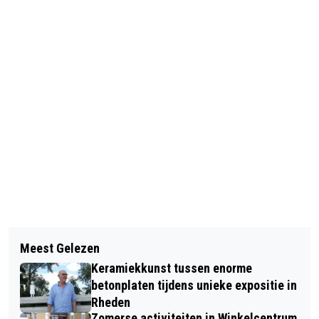
Vorig artikel
Volgend artikel
WEDEROM EEN SUCCESVOLLE EDITIE
Meest Gelezen
PANNENKOEKENRESTAURANT BIJ DE
VAN 'MUZIEK AAN HUIS'
Keramiekkunst tussen enorme
VELPSCHE WOUDLOOPERS
betonplaten tijdens unieke expositie in
Rheden
Zomerse activiteiten in Winkelcentrum