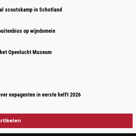
BENEFIETCONCERT VOOR OEKRAÏNE
aal scoutskamp in Schotland
DOOR MUSICI UIT OEKRAÏNE
 buitenbios op wijndomein
 het Openlucht Museum
over nepagenten in eerste helft 2026
rtikelen