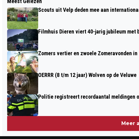
Meest Gelezen
WERKZAAMHEDEN WILLEMSTUNNEL,
Scouts uit Velp deden mee aan internation
DUS TWEE WEEKENDEN IN AUGUSTUS
DICHT
Filmhuis Dieren viert 40-jarig jubileum met
Zomers vertier en zwoele Zomeravonden in
OERRR (8 t/m 12 jaar) Wolven op de Veluwe
Politie registreert recordaantal meldingen 
Meer a