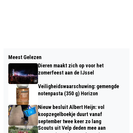
Vorig artikel
Volgend artikel
TUINVLINDERTELLING VRIJDAG 15
Meest Gelezen
LUDIEKE ACTIE VOOR EEN
TOT EN MET ZONDAG 17 JULI 2022
Dieren maakt zich op voor het
BUITENSPEELTERRAS VOOR HET
zomerfeest aan de IJssel
KINDERCENTRUM VAN RIJNSTATE
Veiligheidswaarschuwing: gemengde
notenpasta (350 g) Horizon
Nieuw besluit Albert Heijn: vol
koopzegelboekje duurt vanaf
september twee keer zo lang
Scouts uit Velp deden mee aan