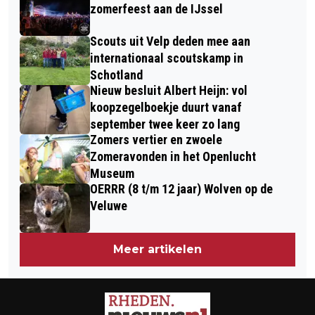
PROBLEMEN IN GEMEENTE RHEDEN
EN TOERISME
zomerfeest aan de IJssel
Scouts uit Velp deden mee aan
internationaal scoutskamp in
Schotland
Nieuw besluit Albert Heijn: vol
koopzegelboekje duurt vanaf
september twee keer zo lang
Zomers vertier en zwoele
Zomeravonden in het Openlucht
Museum
OERRR (8 t/m 12 jaar) Wolven op de
Veluwe
Meer artikelen