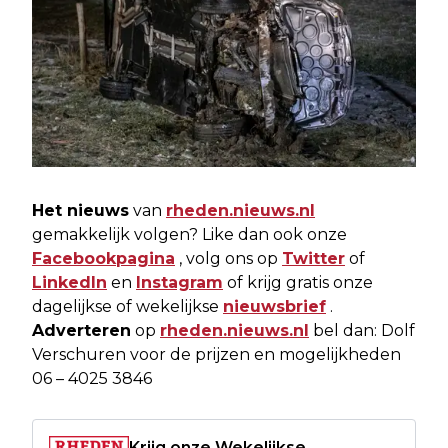
Het nieuws
van
rheden.nieuws.nl
gemakkelijk volgen? Like dan ook onze
Facebookpagina
, volg ons op
Twitter
of
LinkedIn
en
Instagram
of krijg gratis onze
dagelijkse of wekelijkse
nieuwsbrief
.
Adverteren
op
rheden.nieuws.nl
bel dan: Dolf
Verschuren voor de prijzen en mogelijkheden
06 – 4025 3846
Krijg onze Wekelijkse