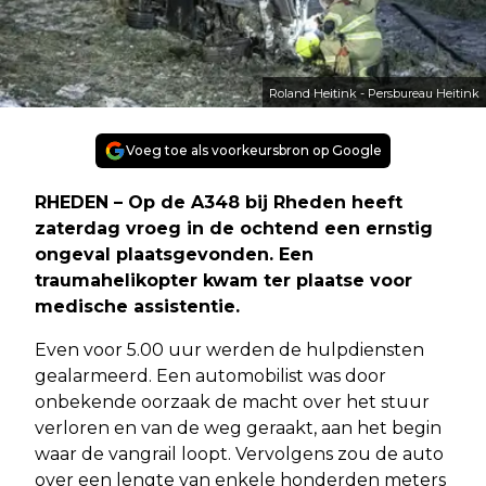
Roland Heitink - Persbureau Heitink
Voeg toe als voorkeursbron op Google
RHEDEN
– Op de A348 bij Rheden heeft
zaterdag vroeg in de ochtend een ernstig
ongeval plaatsgevonden. Een
traumahelikopter kwam ter plaatse voor
medische assistentie.
Even voor 5.00 uur werden de hulpdiensten
gealarmeerd. Een automobilist was door
onbekende oorzaak de macht over het stuur
verloren en van de weg geraakt, aan het begin
waar de vangrail loopt. Vervolgens zou de auto
over een lengte van enkele honderden meters