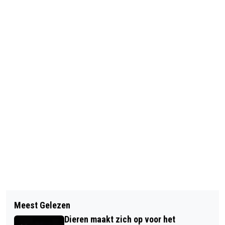
Vorig artikel
Volgend artikel
OPNIEUW ONDERSTEUNING VOOR
Meest Gelezen
SNELLERE HULP BIJ FINANCIËLE
GELDERSE ONDERNEMERS IN HORECA
Dieren maakt zich op voor het