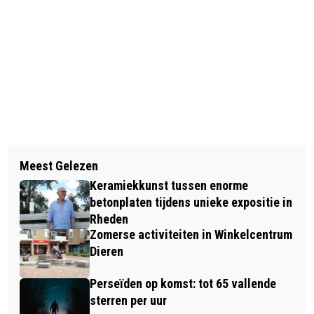
Vorig artikel
Volgend artikel
BEKENDMAKINGEN GEMEENTE
Meest Gelezen
ZORGEN WE WEL GOED VOOR ONZE
RHEDEN 11 DECEMBER 2024
Keramiekkunst tussen enorme
JEUGD? KENNISBIJEENKOMST OVER
betonplaten tijdens unieke expositie in
JEUGDWELZIJN
Rheden
Zomerse activiteiten in Winkelcentrum
Dieren
Perseïden op komst: tot 65 vallende
sterren per uur