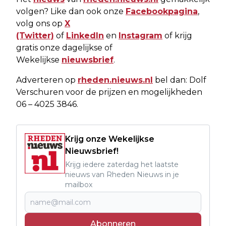
volgen? Like dan ook onze
Facebookpagina
,
volg ons op
X
(Twitter)
of
LinkedIn
en
Instagram
of krijg
gratis onze dagelijkse of
Wekelijkse
nieuwsbrief
.
Adverteren op
rheden.nieuws.nl
bel dan: Dolf
Verschuren voor de prijzen en mogelijkheden
06 – 4025 3846.
Krijg onze Wekelijkse
Nieuwsbrief!
Krijg iedere zaterdag het laatste
nieuws van Rheden Nieuws in je
mailbox
Abonneren