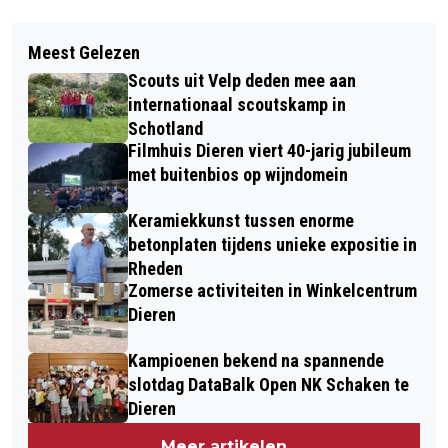
Vorig artikel
Volgend artikel
INFORMATIEBIJEENKOMST DE
Meest Gelezen
BIBLIOTHEEK VELUWEZOOM
DEELKRING RHEDEN
Scouts uit Velp deden mee aan
ORGANISEERT GI-GA-GROENE
internationaal scoutskamp in
ACTIVITEITEN TIJDENS DE
Schotland
Filmhuis Dieren viert 40-jarig jubileum
KINDERBOEKENWEEK
met buitenbios op wijndomein
Keramiekkunst tussen enorme
betonplaten tijdens unieke expositie in
Rheden
Zomerse activiteiten in Winkelcentrum
Dieren
Kampioenen bekend na spannende
slotdag DataBalk Open NK Schaken te
Dieren
Meer artikelen