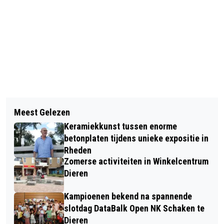
Vorig artikel
Volgend artikel
VALENTIJN JEUKENDRUP (13 JAAR)
Meest Gelezen
OPENING KETI KOTI-EXPOSITIE OVER
UIT VELP IN FINALE KONINKLIJK
Keramiekkunst tussen enorme
DE AFSCHAFFING VAN DE SLAVERNIJ
CONCERTGEBOUW CONCOURS
betonplaten tijdens unieke expositie in
Rheden
Zomerse activiteiten in Winkelcentrum
Dieren
Kampioenen bekend na spannende
slotdag DataBalk Open NK Schaken te
Dieren