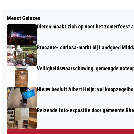
Vorig artikel
Meest Gelezen
KERST OP HET DORPSPLEIN IN RHEDEN
Dieren maakt zich op voor het zomerfeest a
OPNIEUW DRUK BEZOCHT
Brocante- curiosa-markt bij Landgoed Midd
Veiligheidswaarschuwing: gemengde notenp
Nieuw besluit Albert Heijn: vol koopzegelb
Reizende foto-expositie door gemeente Rh