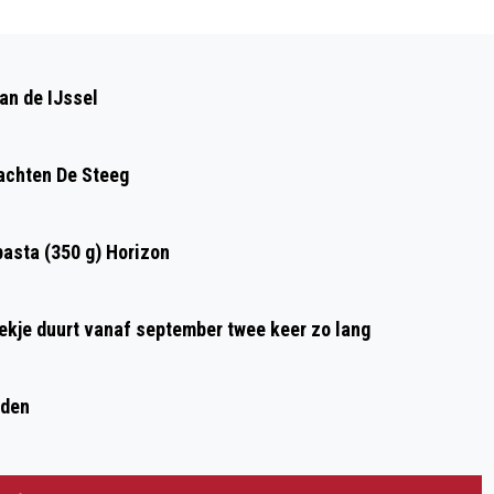
Volgend artikel
SLACHTOFFERS EMMAPIRAMIDE IN
an de IJssel
ROZENDAAL HERDACHT
achten De Steeg
asta (350 g) Horizon
oekje duurt vanaf september twee keer zo lang
eden