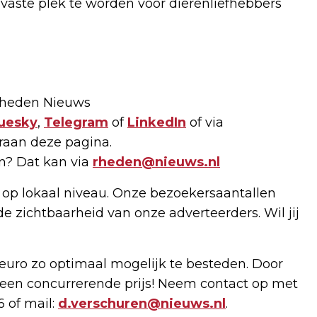
vaste plek te worden voor dierenliefhebbers
 Rheden Nieuws
uesky
,
Telegram
of
LinkedIn
of via
raan deze pagina.
en? Dat kan via
rheden@nieuws.nl
 op lokaal niveau. Onze bezoekersaantallen
de zichtbaarheid van onze adverteerders. Wil jij
uro zo optimaal mogelijk te besteden. Door
een concurrerende prijs! Neem contact op met
6 of mail:
d.verschuren@nieuws.nl
.