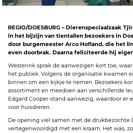
REGIO/DOESBURG – Dierenspeciaalzaak Tjir
in het bijzijn van tientallen bezoekers in D
door burgemeester Arco Hofland, die het l
even doorbrak. Daarna feliciteerde hij eig
Westerink sprak de aanwezigen kort toe, waa
het publiek. Volgens de organisatie kwamen e
binnen om een kijkje te nemen. Bezoekers k
assortiment en meedoen aan verschillende leu
Edgard Cooper-stand aanwezig, waardoor er e
voor huisdieren.
De opening viel samen met de drukbezochte D
vertegenwoordigd met een kraam. Het was, zo