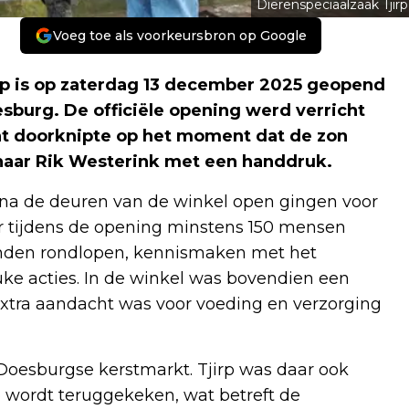
Dierenspeciaalzaak Tjirp
Voeg toe als voorkeursbron op Google
p is op zaterdag 13 december 2025 geopend
oesburg. De officiële opening werd verricht
int doorknipte op het moment dat de zon
enaar Rik Westerink met een handdruk.
rna de deuren van de winkel open gingen voor
r tijdens de opening minstens 150 mensen
onden rondlopen, kennismaken met het
ke acties. In de winkel was bovendien een
xtra aandacht was voor voeding en verzorging
oesburgse kerstmarkt. Tjirp was daar ook
 wordt teruggekeken, wat betreft de