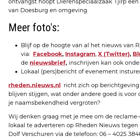
ontvangst hoopt Dierenspeciaalzaak Tjirp een 
van Doesburg en omgeving.
Meer foto's:
Blijf op de hoogte van al het nieuws van
via:
Facebook
,
Instagram
,
X
(Twitter)
,
Bl
de
nieuwsbrief
,
inschrijven kan ook onde
Lokaal (pers)bericht of evenement instur
rheden.nieuws.nl
richt zich op berichtgeving
blijven stijgen, wat onder andere goed is voor 
je naamsbekendheid vergroten?
Wij denken graag met je mee om de reclame-e
lokaal te adverteren op Rheden Nieuws tegen 
Dolf Verschuren via de telefoon: 06 – 4025 384