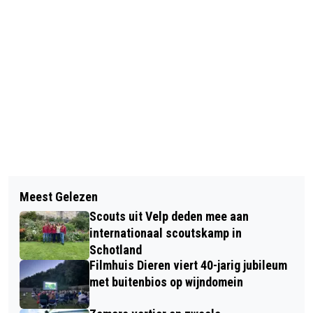
Vorig artikel
Volgend artikel
VRIJWILLIGERS GEZOCHT VOOR
Meest Gelezen
IVN WANDELING: BLOEIENDE TUINEN
HUMANITAS HOME-START RHEDEN
Scouts uit Velp deden mee aan
VAN LARENSTEIN
internationaal scoutskamp in
Schotland
Filmhuis Dieren viert 40-jarig jubileum
met buitenbios op wijndomein