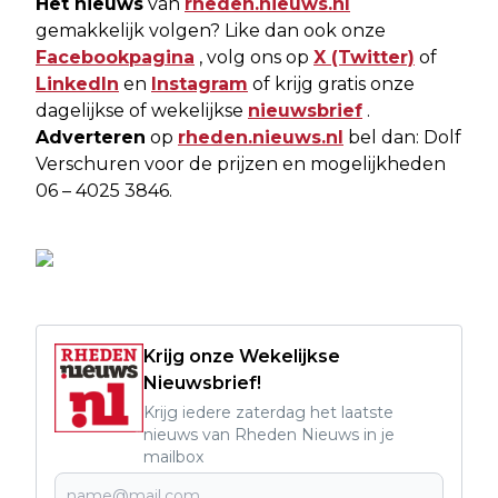
Het nieuws
van
rheden.nieuws.nl
gemakkelijk volgen? Like dan ook onze
Facebookpagina
, volg ons op
X (Twitter)
of
LinkedIn
en
Instagram
of krijg gratis onze
dagelijkse of wekelijkse
nieuwsbrief
.
Adverteren
op
rheden.nieuws.nl
bel dan: Dolf
Verschuren voor de prijzen en mogelijkheden
06 – 4025 3846.
Krijg onze Wekelijkse
Nieuwsbrief!
Krijg iedere zaterdag het laatste
nieuws van Rheden Nieuws in je
mailbox