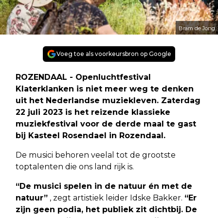
Bram de Jong
Voeg toe als voorkeursbron op Google
ROZENDAAL - Openluchtfestival
Klaterklanken is niet meer weg te denken
uit het Nederlandse muziekleven. Zaterdag
22 juli 2023 is het reizende klassieke
muziekfestival voor de derde maal te gast
bij Kasteel Rosendael in Rozendaal.
De musici behoren veelal tot de grootste
toptalenten die ons land rijk is.
“De musici spelen in de natuur én met de
natuur”
, zegt artistiek leider Idske Bakker.
“Er
zijn geen podia, het publiek zit dichtbij. De