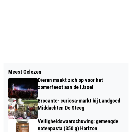
Vorig artikel
Volgend artikel
PRESENTATIE EN VERKOOP BOEK HET
Meest Gelezen
BINNENKORT START DE KERKMARKT
DIERENSE VEER VAN WENCEL
Dieren maakt zich op voor het
VAN KERK IN ACTIE IN DIEREN WEER
MARESCH
zomerfeest aan de IJssel
Brocante- curiosa-markt bij Landgoed
Middachten De Steeg
Veiligheidswaarschuwing: gemengde
notenpasta (350 g) Horizon