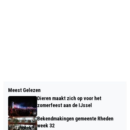
Vorig artikel
Volgend artikel
BIJEENKOMST IN DE OASE VOOR
Meest Gelezen
ENERGIEBESPARING GEMEENTE
VRIJWILLIGERS DIE ZWERFAFVAL
Dieren maakt zich op voor het
RHEDEN UITGEBREID MET
RAPEN
zomerfeest aan de IJssel
WITGOEDREGELING
Bekendmakingen gemeente Rheden
week 32