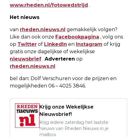
www.rheden.nl/fotowedstrijd
.
Het nieuws
van
rheden.nieuws.nl
gemakkelijk volgen?
Like dan ook onze
Facebookpagina
, volg ons
op
Twitter
of
LinkedIn
en
Instagram
of krijg
gratis onze dagelijkse of wekelijkse
nieuwsbrief
.
Adverteren
op
rheden.nieuws.nl
bel dan: Dolf Verschuren voor de prijzen en
mogelijkheden 06 – 4025 3846.
Krijg onze Wekelijkse
Nieuwsbrief!
Krijg iedere zaterdag het laatste
nieuws van Rheden Nieuws in je
mailbox