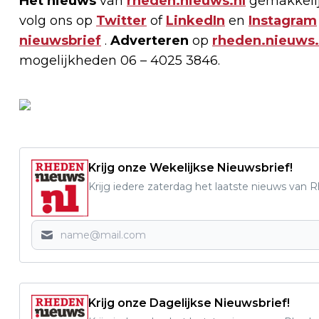
Het nieuws
van
rheden.nieuws.nl
gemakkelij
volg ons op
Twitter
of
LinkedIn
en
Instagram
nieuwsbrief
.
Adverteren
op
rheden.nieuws.
mogelijkheden 06 – 4025 3846.
Krijg onze Wekelijkse Nieuwsbrief!
Krijg iedere zaterdag het laatste nieuws van 
Krijg onze Dagelijkse Nieuwsbrief!