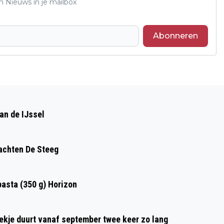
n Nieuws in je mailbox
Abonneren
Volgend artikel
NAJAARSCONCERT “OMDAT HET WEER
an de IJssel
KON-CERT” RHEDENS FANFARE CORPS
achten De Steeg
asta (350 g) Horizon
oekje duurt vanaf september twee keer zo lang