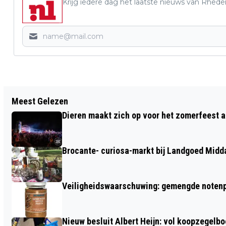
Krijg iedere dag het laatste nieuws van Rhede
Vorig artikel
Meest Gelezen
AFGELAST!! LEZING GROEI & BLOEI
Dieren maakt zich op voor het zomerfeest a
VELUWEZOOM: TUSSEN VELUWE EN
IJSSEL DOOR RUUD KNOL
Brocante- curiosa-markt bij Landgoed Midd
Veiligheidswaarschuwing: gemengde notenp
Nieuw besluit Albert Heijn: vol koopzegelb