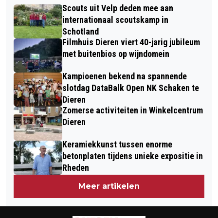
CONTACTMIDDAGEN, LEZING OVER
Scouts uit Velp deden mee aan
RHEDERHOF – OPBRENGST VOOR
HET LEVEN IN DE GEVANGENIS
internationaal scoutskamp in
BEWONERSACTIVITEITEN
Schotland
Filmhuis Dieren viert 40-jarig jubileum
met buitenbios op wijndomein
Kampioenen bekend na spannende
slotdag DataBalk Open NK Schaken te
Dieren
Zomerse activiteiten in Winkelcentrum
Dieren
Keramiekkunst tussen enorme
betonplaten tijdens unieke expositie in
Rheden
Meer artikelen