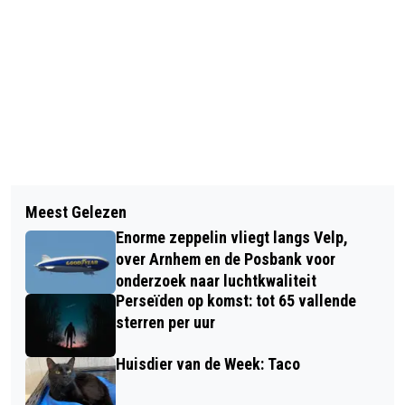
Vorig artikel
Volgend artikel
HUISDIER VAN DE WEEK: ONTMOET
Meest Gelezen
GRATIS CURSUS IN DE BIBLIOTHEEK
POES INA
Enorme zeppelin vliegt langs Velp,
VELP ‘ZELF OVERHEIDSZAKEN VIA DE
over Arnhem en de Posbank voor
COMPUTER REGELEN’
onderzoek naar luchtkwaliteit
Perseïden op komst: tot 65 vallende
sterren per uur
Huisdier van de Week: Taco