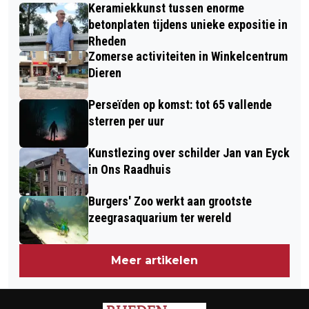
BUITENSPORTCENTRUM DE SPRENG
Keramiekkunst tussen enorme
UNIEK SPORTEN UITLEEN
IN LAAG- SOEREN
betonplaten tijdens unieke expositie in
Rheden
Zomerse activiteiten in Winkelcentrum
Dieren
Perseïden op komst: tot 65 vallende
sterren per uur
Kunstlezing over schilder Jan van Eyck
in Ons Raadhuis
Burgers' Zoo werkt aan grootste
zeegrasaquarium ter wereld
Meer artikelen