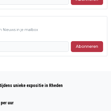
n Nieuws in je mailbox
Abonneren
Volgend artikel
WIJKCONCERT IN ROZENDAAL VAN HET
ijdens unieke expositie in Rheden
KONINKLIJKE ROSENDAALSCHE KAPEL
 per uur