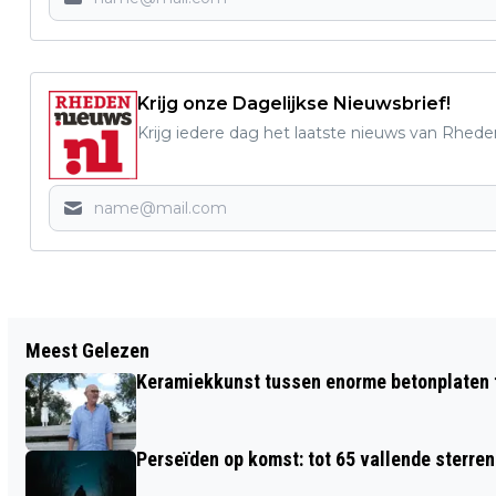
Krijg onze Dagelijkse Nieuwsbrief!
Krijg iedere dag het laatste nieuws van Rhede
Vorig artikel
Meest Gelezen
GEMEENTE RHEDEN ZET
Keramiekkunst tussen enorme betonplaten t
STRAATCOACHES IN TEGEN
JEUGDOVERLAST IN DIEREN EN VELP
Perseïden op komst: tot 65 vallende sterren