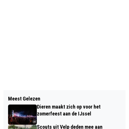
Vorig artikel
Volgend artikel
HUISDIER VAN DE WEEK: DIABLO
Meest Gelezen
SPECIALE KIDSRUN BIJ AV GELRE!
ZOEKT EEN GOEDE DOENER
Dieren maakt zich op voor het
zomerfeest aan de IJssel
Scouts uit Velp deden mee aan