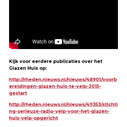
Kijk voor eerdere publicaties over het
Glazen Huis op:
http://rheden.nieuws.nl/nieuws/48901/voorb
ereidingen-glazen-huis-te-velp-2015-
gestart
http://rheden.nieuws.nl/nieuws/49353/stichti
ng-serieuze-radio-velp-voor-het-glazen-
huis-velp-opgericht