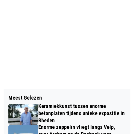
Vorig artikel
Volgend artikel
FOTO’S: OFFICIËLE OPENING
Meest Gelezen
WAKKERE WONZO ZOEKT EEN WARME
LORENTZHUIS VELP
Keramiekkunst tussen enorme
WONING
betonplaten tijdens unieke expositie in
Rheden
Enorme zeppelin vliegt langs Velp,