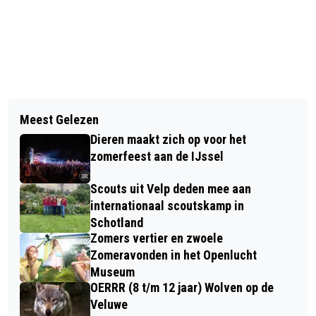
Vorig artikel
Volgend artikel
EERBEEKSE MENNER HANS HEUS
Meest Gelezen
LOCO-BURGEMEESTER GEA HOFSTEDE
GESELECTEERD VOOR HET
Dieren maakt zich op voor het
BEZOCHT BEWONERS EN
WERELDKAMPIOENSCHAP
zomerfeest aan de IJssel
BUURTBEWONERS VAN BRAND IN
Scouts uit Velp deden mee aan
VELP
internationaal scoutskamp in
Schotland
Zomers vertier en zwoele
Zomeravonden in het Openlucht
Museum
OERRR (8 t/m 12 jaar) Wolven op de
Veluwe