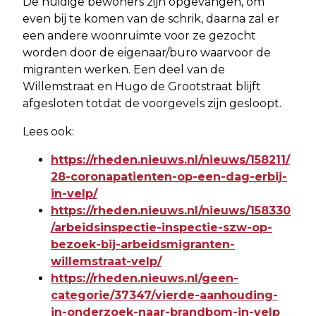
De huidige bewoners zijn opgevangen, om
even bij te komen van de schrik, daarna zal er
een andere woonruimte voor ze gezocht
worden door de eigenaar/buro waarvoor de
migranten werken. Een deel van de
Willemstraat en Hugo de Grootstraat blijft
afgesloten totdat de voorgevels zijn gesloopt.
Lees ook:
https://rheden.nieuws.nl/nieuws/158211/
28-coronapatienten-op-een-dag-erbij-
in-velp/
https://rheden.nieuws.nl/nieuws/158330
/arbeidsinspectie-inspectie-szw-op-
bezoek-bij-arbeidsmigranten-
willemstraat-velp/
https://rheden.nieuws.nl/geen-
categorie/37347/vierde-aanhouding-
in-onderzoek-naar-brandbom-in-velp