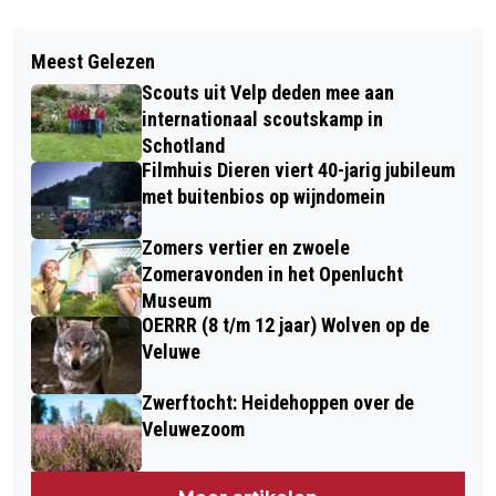
Vorig artikel
Volgend artikel
DE PAPERCLIP EN FITLAND WERKEN
Meest Gelezen
OORLOGSVERHALEN MET ALIE
SAMEN AAN EEN GEZOND LICHAAM
Scouts uit Velp deden mee aan
NOORLAG IN DORPSKERK RHEDEN
internationaal scoutskamp in
Schotland
Filmhuis Dieren viert 40-jarig jubileum
met buitenbios op wijndomein
Zomers vertier en zwoele
Zomeravonden in het Openlucht
Museum
OERRR (8 t/m 12 jaar) Wolven op de
Veluwe
Zwerftocht: Heidehoppen over de
Veluwezoom