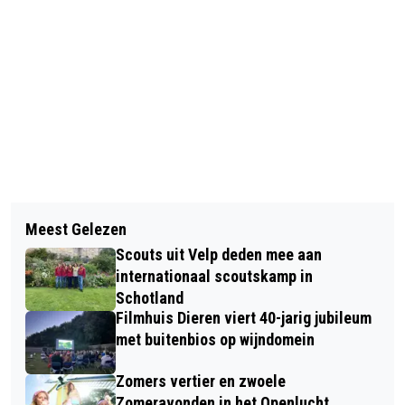
Vorig artikel
Volgend artikel
INSCHRIJVING GEOPEND VOOR
Meest Gelezen
VELPSE VERHALEN VERFILMD IN
KINDERMUZIEKPROJECT IN DE
Scouts uit Velp deden mee aan
‘HELPT ELKANDER’
KROESEBOOM IN RHEDEN
internationaal scoutskamp in
Schotland
Filmhuis Dieren viert 40-jarig jubileum
met buitenbios op wijndomein
Zomers vertier en zwoele
Zomeravonden in het Openlucht