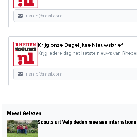
Krijg onze Dagelijkse Nieuwsbrief!
Krijg iedere dag het laatste nieuws van Rhede
Vorig artikel
Meest Gelezen
KONINGSSPELEN 23 APRIL GAAN IN
Scouts uit Velp deden mee aan internation
AANGEPASTE VORM DOOR