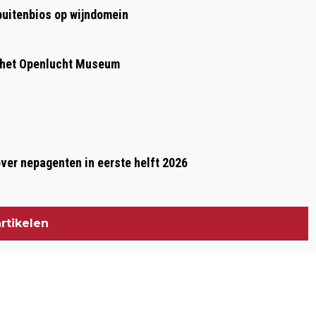
 buitenbios op wijndomein
 het Openlucht Museum
over nepagenten in eerste helft 2026
rtikelen