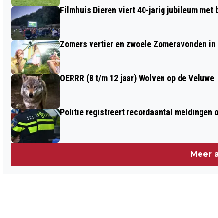
Filmhuis Dieren viert 40-jarig jubileum met
Zomers vertier en zwoele Zomeravonden in
OERRR (8 t/m 12 jaar) Wolven op de Veluwe
Politie registreert recordaantal meldingen 
Meer a