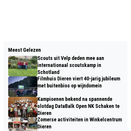
Vorig artikel
Volgend artikel
DOESBURGSE ZWEM4DAAGSE:
Meest Gelezen
HUISDIER VAN DE WEEK: ONTMOET
LEKKER ZWEMMEN TUSSEN KERST &
Scouts uit Velp deden mee aan
JASPER!
OUDJAAR
internationaal scoutskamp in
Schotland
Filmhuis Dieren viert 40-jarig jubileum
met buitenbios op wijndomein
Kampioenen bekend na spannende
slotdag DataBalk Open NK Schaken te
Dieren
Zomerse activiteiten in Winkelcentrum
Dieren