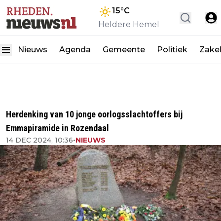
15
°C
Heldere Hemel
Nieuws
Agenda
Gemeente
Politiek
Zakel
Herdenking van 10 jonge oorlogsslachtoffers bij
Emmapiramide in Rozendaal
14 DEC 2024, 10:36
•
NIEUWS