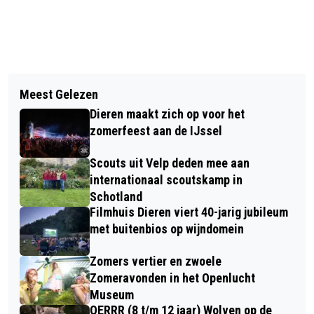
Vorig artikel
Volgend artikel
DÉ ULTIEME KERSTMUZIEK BIJ HET
Meest Gelezen
POPULAIRE HISTORISCHE BRON
VELPER BACH ENSEMBLE
Dieren maakt zich op voor het
ONLINE: ADRESBOEKEN
zomerfeest aan de IJssel
Scouts uit Velp deden mee aan
internationaal scoutskamp in
Schotland
Filmhuis Dieren viert 40-jarig jubileum
met buitenbios op wijndomein
Zomers vertier en zwoele
Zomeravonden in het Openlucht
Museum
OERRR (8 t/m 12 jaar) Wolven op de