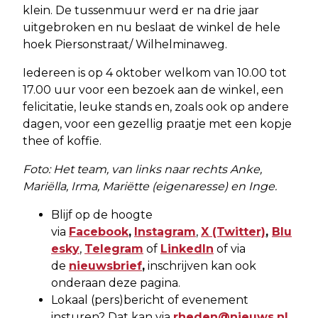
klein. De tussenmuur werd er na drie jaar
uitgebroken en nu beslaat de winkel de hele
hoek Piersonstraat/ Wilhelminaweg.
Iedereen is op 4 oktober welkom van 10.00 tot
17.00 uur voor een bezoek aan de winkel, een
felicitatie, leuke stands en, zoals ook op andere
dagen, voor een gezellig praatje met een kopje
thee of koffie.
Foto: Het team, van links naar rechts Anke,
Mariëlla, Irma, Mariëtte (eigenaresse) en Inge.
Blijf op de hoogte
via
Facebook
,
Instagram
,
X
(Twitter)
,
Blu
esky
,
Telegram
of
LinkedIn
of via
de
nieuwsbrief
,
inschrijven kan ook
onderaan deze pagina.
Lokaal (pers)bericht of evenement
insturen? Dat kan via
rheden@nieuws.nl