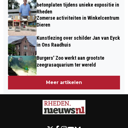
OUDE JAN VELP
E.O.
betonplaten tijdens unieke expositie in
Rheden
Zomerse activiteiten in Winkelcentrum
Dieren
Kunstlezing over schilder Jan van Eyck
in Ons Raadhuis
Burgers' Zoo werkt aan grootste
zeegrasaquarium ter wereld
Meer artikelen