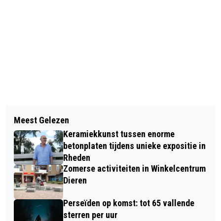
Vorig artikel
Volgend artikel
HIIPP BY JET IN DIEREN BESTAAT 10
Meest Gelezen
DE HEER ROELFSMA ONTVING EEN
JAAR EN DAT VIEREN ZE GRAAG
Keramiekkunst tussen enorme
KONINKLIJKE ONDERSCHEIDING
SAMEN MET U
betonplaten tijdens unieke expositie in
Rheden
Zomerse activiteiten in Winkelcentrum
Dieren
Perseïden op komst: tot 65 vallende
sterren per uur