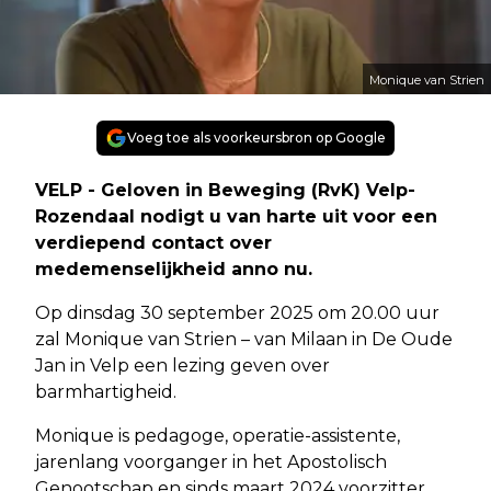
Monique van Strien
Voeg toe als voorkeursbron op Google
VELP - Geloven in Beweging (RvK) Velp-
Rozendaal nodigt u van harte uit voor een
verdiepend contact over
medemenselijkheid anno nu.
Op dinsdag 30 september 2025 om 20.00 uur
zal Monique van Strien – van Milaan in De Oude
Jan in Velp een lezing geven over
barmhartigheid.
Monique is pedagoge, operatie-assistente,
jarenlang voorganger in het Apostolisch
Genootschap en sinds maart 2024 voorzitter