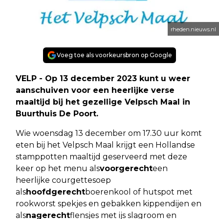
rheden.nieuws.nl
Voeg toe als voorkeursbron op Google
VELP - Op 13 december 2023 kunt u weer
aanschuiven voor een heerlijke verse
maaltijd bij het gezellige Velpsch Maal in
Buurthuis De Poort.
Wie woensdag 13 december om 17.30 uur komt
eten bij het Velpsch Maal krijgt een Hollandse
stamppotten maaltijd geserveerd met deze
keer op het menu als
voorgerecht
een
heerlijke courgettesoep
als
hoofdgerecht
boerenkool of hutspot met
rookworst spekjes en gebakken kippendijen en
als
nagerecht
flensjes met ijs slagroom en