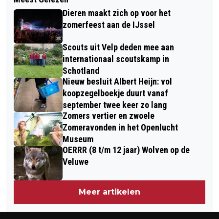
LOCALS LIVE WEER IN THEOTHORNE
2023
Dieren maakt zich op voor het
DIEREN
zomerfeest aan de IJssel
Scouts uit Velp deden mee aan
internationaal scoutskamp in
Schotland
Nieuw besluit Albert Heijn: vol
koopzegelboekje duurt vanaf
september twee keer zo lang
Zomers vertier en zwoele
Zomeravonden in het Openlucht
Museum
OERRR (8 t/m 12 jaar) Wolven op de
Veluwe
Meer artikelen