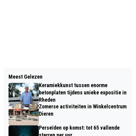
Vorig artikel
Volgend artikel
ZOMERSTOP? NEE HOOR, IK GA NAAR
Meest Gelezen
ZOEMENDE VOORJAARSMARKT IN
DE ZOMERUITDAGING BIJ RTC DE
Keramiekkunst tussen enorme
DIEREN
LAAK!
betonplaten tijdens unieke expositie in
Rheden
Zomerse activiteiten in Winkelcentrum
Dieren
Perseïden op komst: tot 65 vallende
sterren per uur