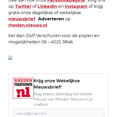
Like dan ook onze
Facebookpagina
, volg ons
op
Twitter
of
LinkedIn
en
Instagram
of krijg
gratis onze dagelijkse of wekelijkse
nieuwsbrief
.
Adverteren
op
rheden.nieuws.nl
bel dan: Dolf Verschuren voor de prijzen en
mogelijkheden 06 – 4025 3846.
Krijg onze Wekelijkse
Nieuwsbrief!
Krijg iedere zaterdag het laatste
nieuws van Rheden Nieuws in je
mailbox