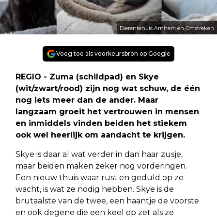
Dierentehuis Arnhem en Omstreken
Voeg toe als voorkeursbron op Google
REGIO - Zuma (schildpad) en Skye
(wit/zwart/rood) zijn nog wat schuw, de één
nog iets meer dan de ander. Maar
langzaam groeit het vertrouwen in mensen
en inmiddels vinden beiden het stiekem
ook wel heerlijk om aandacht te krijgen.
Skye is daar al wat verder in dan haar zusje,
maar beiden maken zeker nog vorderingen.
Een nieuw thuis waar rust en geduld op ze
wacht, is wat ze nodig hebben. Skye is de
brutaalste van de twee, een haantje de voorste
en ook degene die een keel op zet als ze