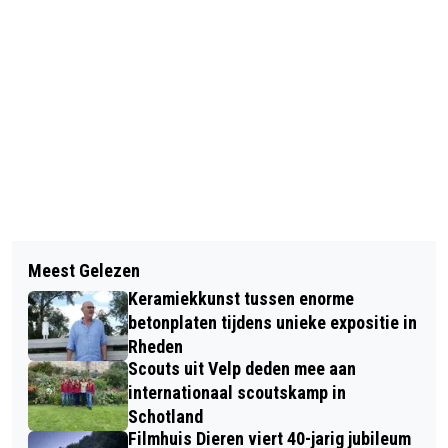
Vorig artikel
Volgend artikel
MEET-UP! SPORT- EN
Meest Gelezen
NA TWEE JAAR WEER KERMIS IN
PREVENTIEAKKOORD RHEDEN-
Keramiekkunst tussen enorme
CENTRUM VELP
ROZENDAAL OP 5 APRIL
betonplaten tijdens unieke expositie in
Rheden
Scouts uit Velp deden mee aan
internationaal scoutskamp in
Schotland
Filmhuis Dieren viert 40-jarig jubileum